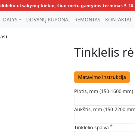
 didelio užsakymų kiekio, šiuo metu gamybos terminas 5-10 
DALYS
DOVANŲ KUPONAI
REMONTAS
KONTAKTAI
tas)
Tinklelis r
Matavimo instrukcija
Plotis, mm (150-1600 mm)
Aukštis, mm (150-2200 m
Tinklelio spalva