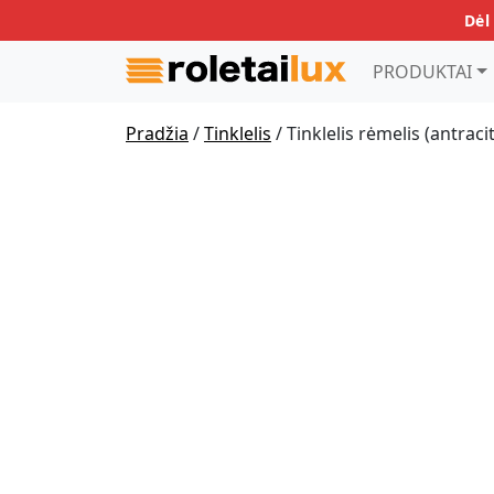
Dėl
PRODUKTAI
Pradžia
/
Tinklelis
/ Tinklelis rėmelis (antraci