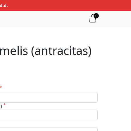
d.d.
0
ėmelis (antracitas)
m)