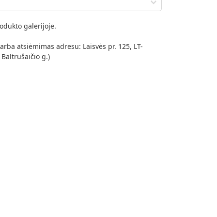
odukto galerijoje.


arba atsiėmimas adresu: Laisvės pr. 125, LT-
 Baltrušaičio g.)
ėmelis (antracitas)