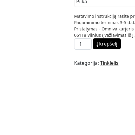
Matavimo instrukciją rasite pr
Pagaminimo terminas 3-5 d.d.
Pristatymas - Omniva kurjeris 
06118 Vilnius (įvažiavimas iš J.
produkto kiekis: Tinklelis r
Į krepšelį
Kategorija:
Tinklelis