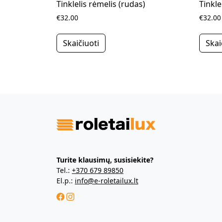
Tinklelis rėmelis (rudas)
Tinkle
€32.00
€32.00
Skaičiuoti
Skai
Turite klausimų, susisiekite?
Tel.:
+370 679 89850
El.p.:
info@e-roletailux.lt