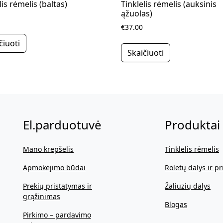
lis rėmelis (baltas)
Tinklelis rėmelis (auksinis
ąžuolas)
€37.00
čiuoti
Skaičiuoti
El.parduotuvė
Produktai
Mano krepšelis
Tinklelis rėmelis
Apmokėjimo būdai
Roletų dalys ir pr
Prekių pristatymas ir
Žaliuzių dalys
grąžinimas
Blogas
Pirkimo – pardavimo