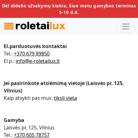
Dėl didelio užsakymų kiekio, šiuo metu gamybos terminas
5-10 d.d.
El.parduotuvės kontaktai
Tel.:
+370 679 89850
El.p.:
info@e-roletailux.lt
Jei pasirinkote atsiėmimą vietoje (Laisvės pr. 125,
Vilnius)
Kaip atvykti pas mus:
tiksli vieta
Gamyba
Laisvės pr. 125, Vilnius
Tel.:
+370 605 78757