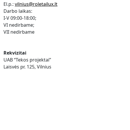
El.p.:
vilnius@roletailux.lt
Darbo laikas:
I-V 09:00-18:00;
VI nedirbame;
VII nedirbame
Rekvizitai
UAB “Tekos projektai”
Laisvės pr. 125, Vilnius