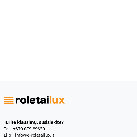
Turite klausimų, susisiekite?
Tel.:
+370 679 89850
El.p.:
info@e-roletailux.lt