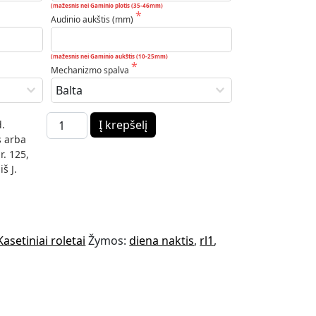
(mažesnis nei Gaminio plotis (35-46mm)
Audinio aukštis (mm)
(mažesnis nei Gaminio aukštis (10-25mm)
Mechanizmo spalva
produkto kiekis: Soft H-118 diena naktis
Į krepšelį


 arba 
. 125, 
 J. 
Kasetiniai roletai
Žymos:
diena naktis
,
rl1
,