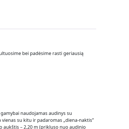
ltuosime bei padėsime rasti geriausią
eto gamybai naudojamas audinys su
ienas su kitu ir padaromas „diena-naktis”
aukštis – 2,20 m (prikluso nuo audinio