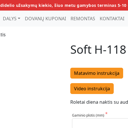
 didelio užsakymų kiekio, šiuo metu gamybos terminas 5-10 
DALYS
DOVANŲ KUPONAI
REMONTAS
KONTAKTAI
tis
Soft H-118
Matavimo instrukcija
Video instrukcija
Roletai diena naktis su aud
Gaminio plotis (mm)