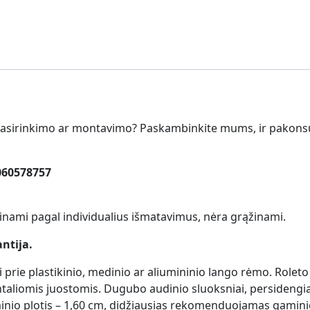
pasirinkimo ar montavimo? Paskambinkite mums, ir pakonsu
060578757
inami pagal individualius išmatavimus, nėra grąžinami.
ntija.
i prie plastikinio, medinio ar aliumininio lango rėmo. Rol
iomis juostomis. Dugubo audinio sluoksniai, persidengia v
io plotis – 1,60 cm, didžiausias rekomenduojamas gaminio 