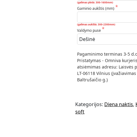
(galimas plotis: 300-1600mm)
Gaminio aukštis (mm)
(galimas aukštis: 300-2300mm)
Valdymo pusė
Pagaminimo terminas 3-5 d.d.
Pristatymas - Omniva kurjeris
atsiėmimas adresu: Laisvės pr
LT-06118 Vilnius (įvažiavimas iš
Baltrušaičio g.)
Kategorijos:
Diena naktis
,
soft