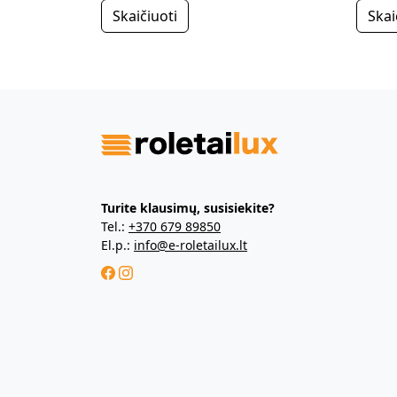
Skaičiuoti
Skai
Turite klausimų, susisiekite?
Tel.:
+370 679 89850
El.p.:
info@e-roletailux.lt