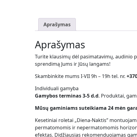
Aprašymas
Aprašymas
Turite klausimų dėl pasimatavimų, audinio 
sprendimą Jums ir Jūsų langams!
Skambinkite mums I-VII 9h – 19h tel. nr.
+37
Individuali gamyba
Gamybos terminas 3-5 d.d
. Produktai, gam
Mūsų gaminiams suteikiama 24 mėn gara
Kesetiniai roletai „Diena-Naktis” montuojam
permatomomis ir nepermatomomis horizontal
efektas. Didžiausias rekomenduojamas gamin