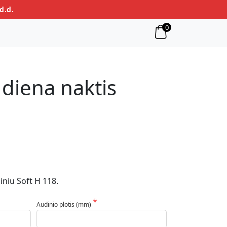
d.d.
0
 diena naktis
iniu Soft H 118.
Audinio plotis (mm)