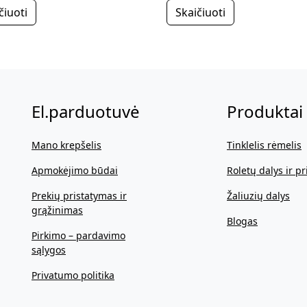
čiuoti
Skaičiuoti
El.parduotuvė
Produktai
Mano krepšelis
Tinklelis rėmelis
Apmokėjimo būdai
Roletų dalys ir pr
Prekių pristatymas ir
Žaliuzių dalys
grąžinimas
Blogas
Pirkimo – pardavimo
sąlygos
Privatumo politika