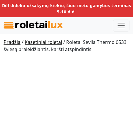
Dėl didelio užsakymų kiekio, šiuo metu gamybos terminas
5-10 d.d.
Pradžia
/
Kasetiniai roletai
/ Roletai Sevila Thermo 0533
šviesą praleidžiantis, karštį atspindintis