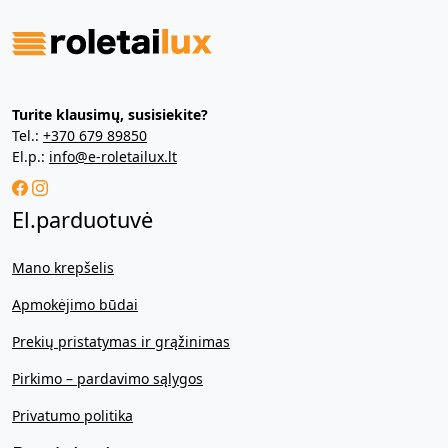
Turite klausimų, susisiekite?
Tel.:
+370 679 89850
El.p.:
info@e-roletailux.lt
El.parduotuvė
Mano krepšelis
Apmokėjimo būdai
Prekių pristatymas ir grąžinimas
Pirkimo – pardavimo sąlygos
Privatumo politika