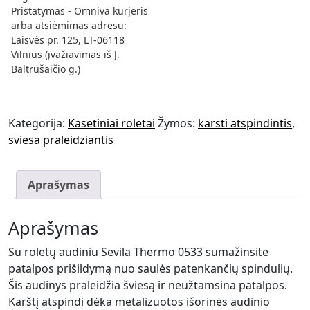
Pristatymas - Omniva kurjeris 
arba atsiėmimas adresu: 
Laisvės pr. 125, LT-06118 
Vilnius (įvažiavimas iš J. 
Baltrušaičio g.)
Kategorija:
Kasetiniai roletai
Žymos:
karsti atspindintis
,
sviesa praleidziantis
Aprašymas
Aprašymas
Su roletų audiniu Sevila Thermo 0533 sumažinsite
patalpos prišildymą nuo saulės patenkančių spindulių.
Šis audinys praleidžia šviesą ir neužtamsina patalpos.
Karštį atspindi dėka metalizuotos išorinės audinio