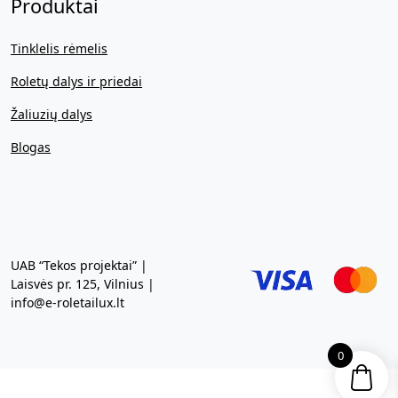
Produktai
Tinklelis rėmelis
Roletų dalys ir priedai
Žaliuzių dalys
Blogas
UAB “Tekos projektai” |
Laisvės pr. 125, Vilnius |
info@e-roletailux.lt
0