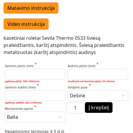
Matavimo instrukcija
Video instrukcija
kasetiniai roletai Sevila Thermo 0533 šviesą
praleidžiantis, karštį atspindintis. Šviesą praleidžiantis
metalizuotas (karštį atspindintis) audinys
Gaminio plotis (mm)
Audinio plotis (mm)
(galimas plotis: 300-1600mm)
(mažesnis nei Gaminio plotis (35-46mm)
Gaminio aukštis (mm)
Valdymo pusė
(galimas aukštis: 300-2100mm)
produkto kiekis: Roletai Sevil
Į krepšelį
Mechanizmo spalva
Pagaminimo terminas 3-5 d.d.
