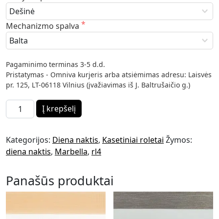
Mechanizmo spalva
Pagaminimo terminas 3-5 d.d.

Pristatymas - Omniva kurjeris arba atsiėmimas adresu: Laisvės 
pr. 125, LT-06118 Vilnius (įvažiavimas iš J. Baltrušaičio g.)
produkto kiekis: Marbella M-610 diena naktis
Į krepšelį
Kategorijos:
Diena naktis
,
Kasetiniai roletai
Žymos:
diena naktis
,
Marbella
,
rl4
Panašūs produktai