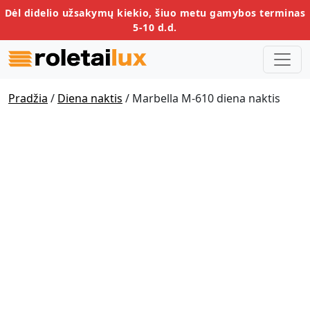
Dėl didelio užsakymų kiekio, šiuo metu gamybos terminas
5-10 d.d.
Pradžia
/
Diena naktis
/ Marbella M-610 diena naktis