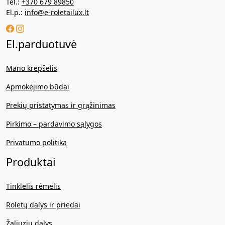
Tel.:
+370 679 89850
El.p.:
info@e-roletailux.lt
El.parduotuvė
Mano krepšelis
Apmokėjimo būdai
Prekių pristatymas ir grąžinimas
Pirkimo – pardavimo sąlygos
Privatumo politika
Produktai
Tinklelis rėmelis
Roletų dalys ir priedai
Žaliuzių dalys