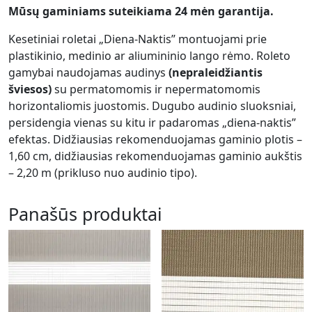
Mūsų gaminiams suteikiama 24 mėn garantija.
Kesetiniai roletai „Diena-Naktis” montuojami prie
plastikinio, medinio ar aliumininio lango rėmo. Roleto
gamybai naudojamas audinys
(nepraleidžiantis
šviesos)
su permatomomis ir nepermatomomis
horizontaliomis juostomis. Dugubo audinio sluoksniai,
persidengia vienas su kitu ir padaromas „diena-naktis”
efektas. Didžiausias rekomenduojamas gaminio plotis –
1,60 cm, didžiausias rekomenduojamas gaminio aukštis
– 2,20 m (prikluso nuo audinio tipo).
Panašūs produktai