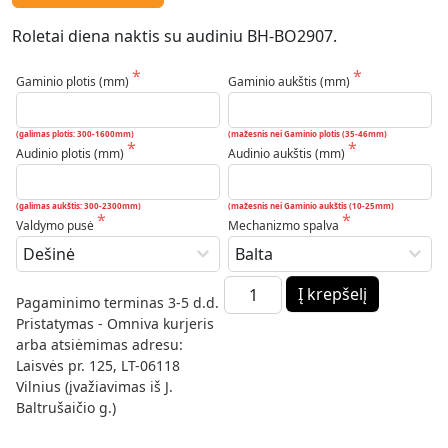
Roletai diena naktis su audiniu BH-BO2907.
Gaminio plotis (mm)
Gaminio aukštis (mm)
(galimas plotis: 300-1600mm)
(mažesnis nei Gaminio plotis (35-46mm)
Audinio plotis (mm)
Audinio aukštis (mm)
(galimas aukštis: 300-2300mm)
(mažesnis nei Gaminio aukštis (10-25mm)
Valdymo pusė
Mechanizmo spalva
produkto kiekis: BH-BO2907 d
Į krepšelį
Pagaminimo terminas 3-5 d.d.

Pristatymas - Omniva kurjeris 
arba atsiėmimas adresu: 
Laisvės pr. 125, LT-06118 
Vilnius (įvažiavimas iš J. 
Baltrušaičio g.)