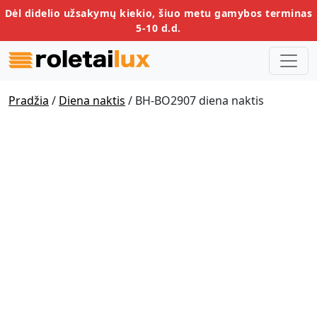
Dėl didelio užsakymų kiekio, šiuo metu gamybos terminas
5-10 d.d.
Pradžia
/
Diena naktis
/ BH-BO2907 diena naktis