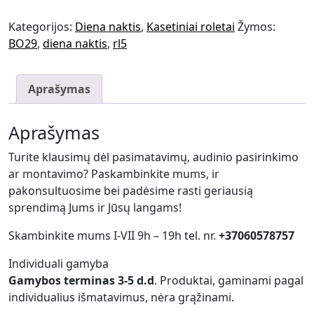
Kategorijos:
Diena naktis
,
Kasetiniai roletai
Žymos:
BO29
,
diena naktis
,
rl5
Aprašymas
Aprašymas
Turite klausimų dėl pasimatavimų, audinio pasirinkimo
ar montavimo? Paskambinkite mums, ir
pakonsultuosime bei padėsime rasti geriausią
sprendimą Jums ir Jūsų langams!
Skambinkite mums I-VII 9h – 19h tel. nr.
+37060578757
Individuali gamyba
Gamybos terminas 3-5 d.d
. Produktai, gaminami pagal
individualius išmatavimus, nėra grąžinami.